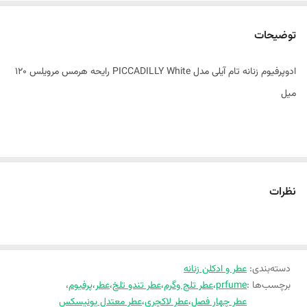
توضیحات
ادوپرفیوم زنانه تام آیلی مدل PICCADILLY White رایحه هرمس مرویلس 120
میل
خرید ادوپرفیوم زنانه تام آیلی PICCADILLY White با الهام از رایحه هرمس
نظرات
مرویلس، عطری زنانه با رایحه شیرین و گلی، ماندگاری بالا و پخش بوی مناسب
در حجم 120 میلی‌لیتر.
دسته‌بندی
:
عطر و ادکلن زنانه
برچسب‌ها :
prfume
،
عطر تلج وگرم
،
عطر تندو تلخ
،
عطر
،
پرفیوم
،
عطر چهار فصل
،
عطر لاکچری
،
عطر معتدل یونیسکس