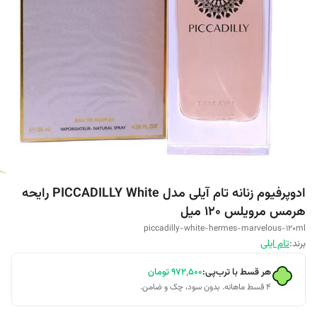
ادوپرفیوم زنانه تام آیلی مدل PICCADILLY White رایحه
هرمس مرویلس 120 میل
piccadilly-white-hermes-marvelous-120ml
برند:
تام ایلی
هر قسط با ترب‌پی:
۹۷۲٬۵۰۰
تومان
۴ قسط ماهانه. بدون سود، چک و ضامن.