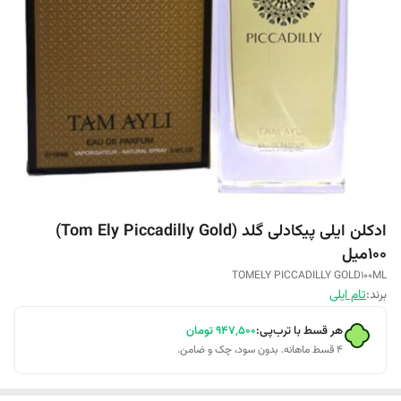
ادکلن ایلی پیکادلی گلد (Tom Ely Piccadilly Gold)
۱۰۰میل
TOMELY PICCADILLY GOLD100ML
برند:
تام ایلی
هر قسط با ترب‌پی:
۹۴۷٬۵۰۰
تومان
۴ قسط ماهانه. بدون سود، چک و ضامن.