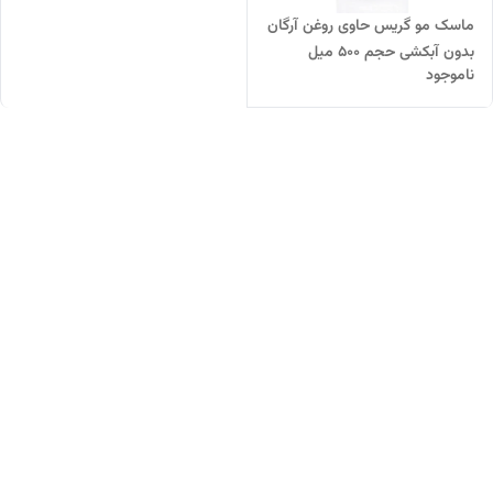
ماسک مو گریس حاوی روغن آرگان
بدون آبکشی حجم 500 میل
ناموجود
Grace hair mask again oil
sulfate free