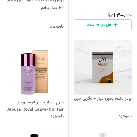
روغن تقویت کننده مو آرگان حجم
100 میل پرایم
1,300,000
افزودن به سبد
ناموجود
پودر دکلره بدون غبار ۵۰۰گرنی جیل
سرم مو انرجایزر آتوسا رویال
Atousa Royal Leave-On Hair
ناموجود
ناموجود
Energizer